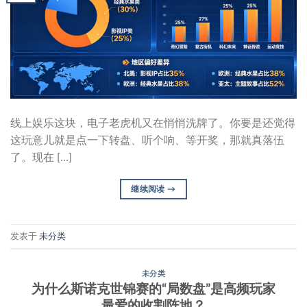
线上娱乐这块，电子老虎机又在悄悄洗牌了。你要是还觉得
这玩意儿就是点一下转盘、听个响、等开奖，那就真落伍
了。现在 […]
继续阅读
→
发表于
未分类
未分类
为什么斯诺克世锦赛的“局数盘”是高频玩家
最爱的收割阵地？