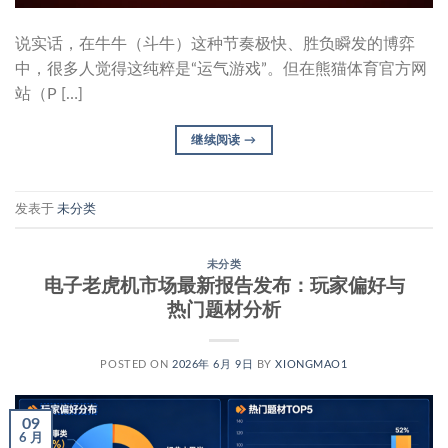
说实话，在牛牛（斗牛）这种节奏极快、胜负瞬发的博弈
中，很多人觉得这纯粹是“运气游戏”。但在熊猫体育官方网
站（P […]
继续阅读
→
发表于
未分类
未分类
电子老虎机市场最新报告发布：玩家偏好与
热门题材分析
POSTED ON
2026年 6月 9日
BY
XIONGMAO1
09
6 月