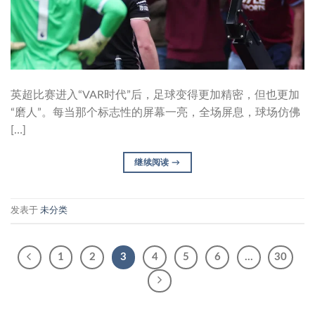
英超比赛进入“VAR时代”后，足球变得更加精密，但也更加
“磨人”。每当那个标志性的屏幕一亮，全场屏息，球场仿佛
[…]
继续阅读
→
发表于
未分类
1
2
3
4
5
6
…
30