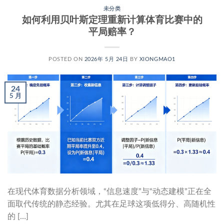
未分类
如何利用贝叶斯定理重新计算体育比赛中的
平局赔率？
POSTED ON
2026年 5月 24日
BY
XIONGMAO1
24
5 月
在现代体育数据分析领域，“信息速度”与“动态建模”正在全
面取代传统的静态经验。尤其在足球这项低得分、高随机性
的 […]