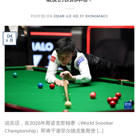
POSTED ON
2026年 6月 4日
BY
XIONGMAO1
04
6 月
说实话，在2026年斯诺克世锦赛（World Snooker
Championship）即将于谢菲尔德克鲁斯堡 […]