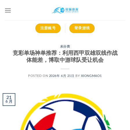
跳
到
内
容
注册账号
登录游戏
未分类
竞彩单场神单推荐：利用西甲双雄双线作战
体能差，博取中游球队受让机会
POSTED ON
2026年 6月 21日
BY
XIONGMAO1
21
6 月