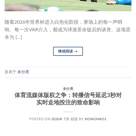
随着2026年世界杯进入白热化阶段，赛场上的每一声哨
响、每一次VAR介入，都成为球迷茶余饭后的谈资。这项原
本为 […]
继续阅读
→
发表于
未分类
未分类
体育流媒体版权之争：转播信号延迟3秒对
实时走地投注的致命影响
POSTED ON
2026年 7月 22日
BY
XIONGMAO1