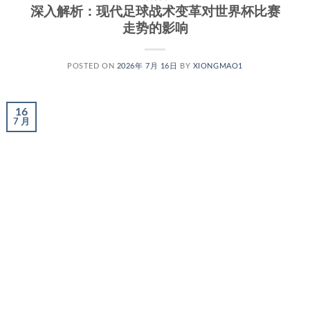
深入解析：现代足球战术变革对世界杯比赛
走势的影响
POSTED ON
2026年 7月 16日
BY
XIONGMAO1
16
7 月