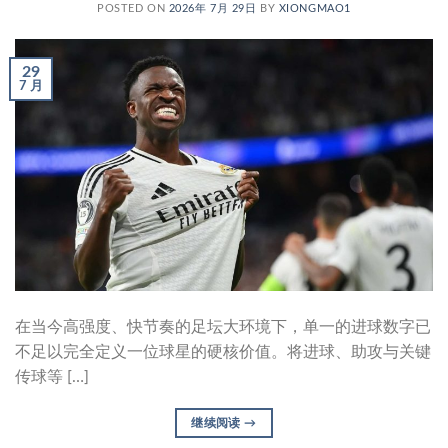
POSTED ON
2026年 7月 29日
BY
XIONGMAO1
29
7 月
在当今高强度、快节奏的足坛大环境下，单一的进球数字已
不足以完全定义一位球星的硬核价值。将进球、助攻与关键
传球等 […]
继续阅读
→