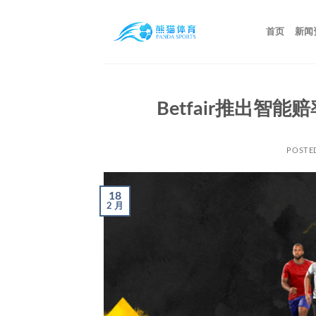
跳
到
首页
新闻
内
容
Betfair推出
POSTE
18
2 月