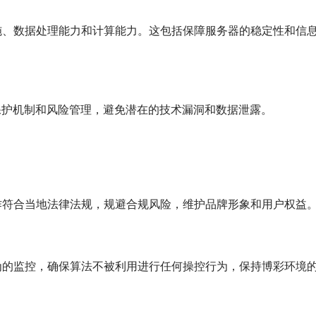
施、数据处理能力和计算能力。这包括保障服务器的稳定性和信
数据保护机制和风险管理，避免潜在的技术漏洞和数据泄露。
作符合当地法律法规，规避合规风险，维护品牌形象和用户权益
为的监控，确保算法不被利用进行任何操控行为，保持博彩环境