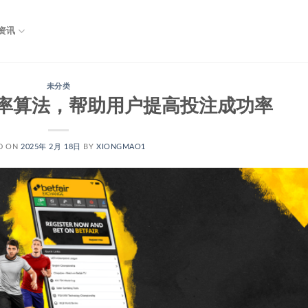
资讯
未分类
智能赔率算法，帮助用户提高投注成功率
D ON
2025年 2月 18日
BY
XIONGMAO1