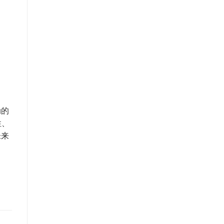
动的
性、
未来