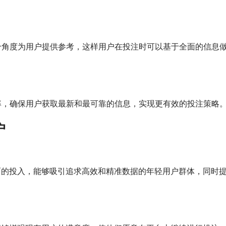
个角度为用户提供参考，这样用户在投注时可以基于全面的信息
率，确保用户获取最新和最可靠的信息，实现更有效的投注策略
户
新方面的投入，能够吸引追求高效和精准数据的年轻用户群体，同时