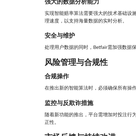
强大的数据分析能力
实现智能赔率算法需要强大的技术基础设
理速度，以支持海量数据的实时分析。
安全与维护
处理用户数据的同时，Betfair需加强
风险管理与合规性
合规操作
在推出新的智能算法时，必须确保所有操
监控与反欺诈措施
随着新功能的推出，平台需增加对投注行
正性。