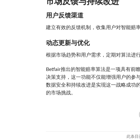
市场反馈与持续改进
用户反馈渠道
建立有效的反馈机制，收集用户对智能赔
动态更新与优化
根据市场趋势和用户需求，定期对算法进
Betfair推出的智能赔率算法是一项具
决策支持，这一功能不仅能增强用户的参
数据安全和持续改进是实现这一战略成功的关
的市场挑战。
此条目