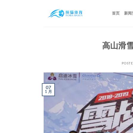
跳
到
首页
新闻
内
容
高山滑
POST
07
1 月