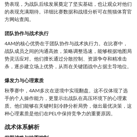
势表现，为战队后续发展奠定了坚实基础，也让观众对他们
的表现充满期待。详细比赛数据和战绩分析可在熊猫体育官
方网站查阅。
团队协作与战术执行
4AM的核心优势在于团队协作与战术执行力。在比赛中，
战队成员之间的沟通高效，策略调整迅速，能够根据地图局
势灵活应对。他们擅长通过分散控制、资源争夺和精准击
杀，逐步建立场上优势，从而在关键团战中占据主导地位。
爆发力与心理素质
秋季赛中，4AM多次在逆境中实现翻盘。这不仅体现了选
手的个人操作能力，更显示出战队在高压环境下的心理素
质。他们能够在关键时刻冷静分析局势，做出最优决策，这
种心理素质是他们在PEL中保持竞争力的重要原因。
战术体系解析