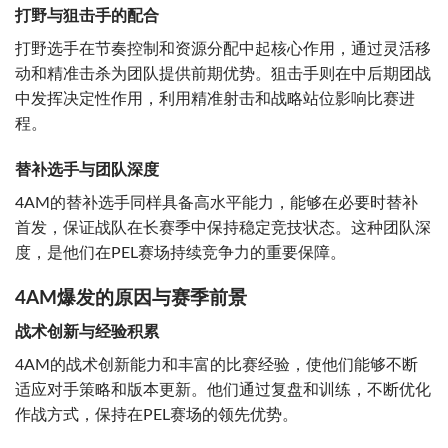
打野与狙击手的配合
打野选手在节奏控制和资源分配中起核心作用，通过灵活移
动和精准击杀为团队提供前期优势。狙击手则在中后期团战
中发挥决定性作用，利用精准射击和战略站位影响比赛进
程。
替补选手与团队深度
4AM的替补选手同样具备高水平能力，能够在必要时替补
首发，保证战队在长赛季中保持稳定竞技状态。这种团队深
度，是他们在PEL赛场持续竞争力的重要保障。
4AM爆发的原因与赛季前景
战术创新与经验积累
4AM的战术创新能力和丰富的比赛经验，使他们能够不断
适应对手策略和版本更新。他们通过复盘和训练，不断优化
作战方式，保持在PEL赛场的领先优势。