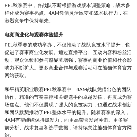
PEL秋季赛中，各战队不断根据游戏版本调整策略，战术多
样化成为赛事亮点。4AM凭借灵活应变和战术执行力，在
激烈竞争中保持领先。
电竞商业化与观赛体验提升
PEL秋季赛的成功举办，不仅推动了战队竞技水平提升，也
促进了赛事商业化发展。通过直播平台、互动内容和粉丝活
动，观众体验和参与感显著增强，赛事的商业价值和社会影
响力不断扩大。更多商业合作与观赛活动可在熊猫体育官方
网站获取。
和平精英职业联赛PEL秋季赛中，4AM战队凭借出色的团队
协作、精准的节奏掌控和关键选手的卓越发挥，再度成为赛
场焦点。他们不仅展现了强大的竞技实力，也通过战术创新
和团队默契推动了PEL整体水平的提升。随着赛季的深入，
4AM有望继续保持爆发力，向更高荣誉发起冲击。更多赛
前分析、战术复盘和选手数据，请持续关注熊猫体育官方网
站。