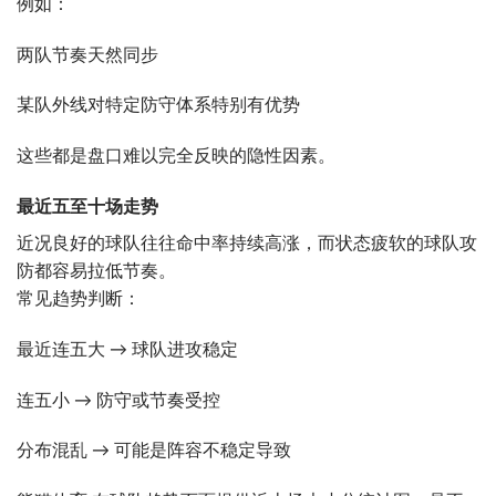
例如：
两队节奏天然同步
某队外线对特定防守体系特别有优势
这些都是盘口难以完全反映的隐性因素。
最近五至十场走势
近况良好的球队往往命中率持续高涨，而状态疲软的球队攻
防都容易拉低节奏。
常见趋势判断：
最近连五大 → 球队进攻稳定
连五小 → 防守或节奏受控
分布混乱 → 可能是阵容不稳定导致