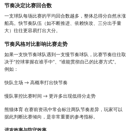
节奏决定比赛回合数
一支球队每场比赛的平均回合数越多，整体总得分自然水涨
船高。快节奏队伍（如不断推进、依赖快攻、三分出手量
大）往往更容易打出大分。
节奏风格对比影响比赛走势
如果一支快节奏球队遇到一支慢节奏球队，比赛节奏往往取
决于“控球掌握在谁手中”、“谁能贯彻自己的比赛方式”。
例如：
快队主场 → 高概率打出快节奏
慢队掌控比赛时间 → 更许多出现低得分走势
熊猫体育 在赛前资讯中常会标注两队节奏差异，玩家可以
据此判断比赛倾向，是非常重要的参考指标。
进攻效率与防守效率