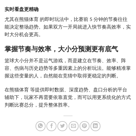
实时看盘更精确
尤其在熊猫体育 的即时玩法中，比赛前 5 分钟的节奏往往
能决定整场趋势。如果双方一开局就进入快节奏高效率，实
时大分机会更高。
掌握节奏与效率，大小分预测更有底气
篮球大小分并不是运气游戏，而是建立在节奏、效率、阵
容、伤病与历史趋势等多重因素上的分析玩法。能够精准掌
握这些变量的人，自然能在竞猜中取得更稳定的判断。
在熊猫体育 等提供即时数据、深度趋势、盘口分析的平台
辅助下，玩家不再需要依靠直觉，而可以用更系统化的方式
判断比赛总分，提升整体胜率。