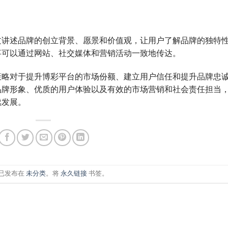
过讲述品牌的创立背景、愿景和价值观，让用户了解品牌的独特
事可以通过网站、社交媒体和营销活动一致地传达。
策略对于提升博彩平台的市场份额、建立用户信任和提升品牌忠
品牌形象、优质的用户体验以及有效的市场营销和社会责任担当
续发展。
已发布在
未分类
。将
永久链接
书签。