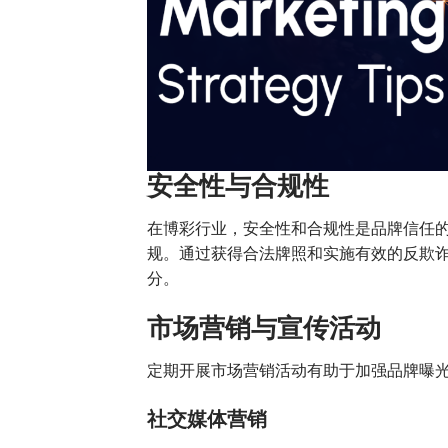
安全性与合规性
在博彩行业，安全性和合规性是品牌信任
规。通过获得合法牌照和实施有效的反欺
分。
市场营销与宣传活动
定期开展市场营销活动有助于加强品牌曝
社交媒体营销