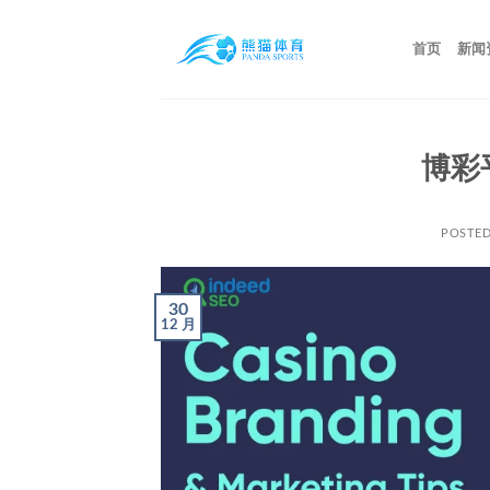
跳
到
首页
新闻
内
容
博彩
POSTE
30
12 月