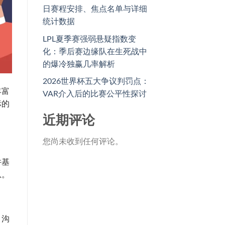
日赛程安排、焦点名单与详细
统计数据
LPL夏季赛强弱悬疑指数变
化：季后赛边缘队在生死战中
的爆冷独赢几率解析
2026世界杯五大争议判罚点：
丰富
VAR介入后的比赛公平性探讨
标的
近期评论
您尚未收到任何评论。
并基
息。
、沟