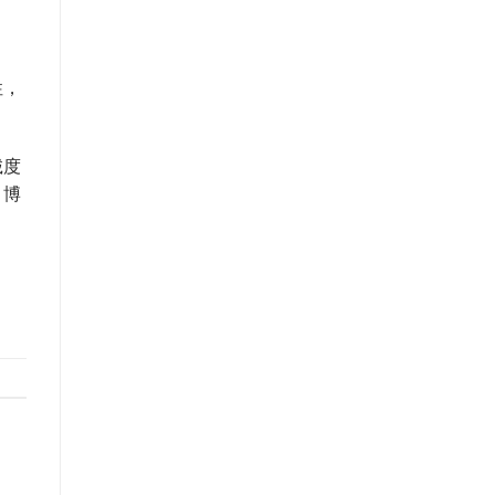
性，
诚度
，博