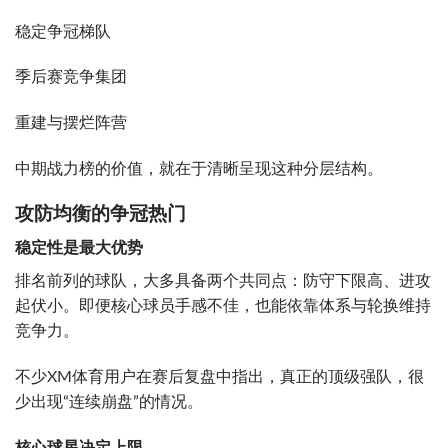
稳定争冠梯队
季后赛竞争集团
重建与摆烂阵营
中期战力榜的价值，就在于清晰呈现这种分层结构。
攻防均衡的争冠热门
稳定性是最大优势
排名前列的球队，大多具备两个共同点：防守下限高、进攻
起伏小。即便核心球员手感不佳，也能依靠体系与轮换维持
竞争力。
不少XM体育用户在赛后复盘中指出，真正的顶级强队，很
少出现“连续崩盘”的情况。