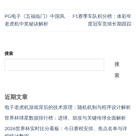
PG电子《五福临门》中国风
F1赛季车队积分榜：体彩年
老虎机中奖秘诀解析
度冠军竞猜长期跟踪
搜索
搜
索
近期文章
电子老虎机游戏背后的技术原理：随机机制与程序设计解析
世界杯球星数据排行榜：进球、助攻与关键传球全面解析
2026世界杯实时比分看板：今日赛程安排、焦点名单与详