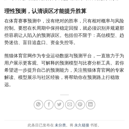
理性预测，认清误区才能提升胜算
在体育赛事预测中，没有绝对的胜率，只有相对概率与风险
控制。要想在长周期中保持稳定回报，就必须识别并规避那
些容易让人陷入的预测误区。包括但不限于：高估模型、趋
势迷信、盲目追盘口、资金失控等。
熊猫体育官网作为专业运动数据与预测平台，一直致力于为
用户展示更客观、可解释的预测模型与比赛分析工具。若你
希望进一步提升自己的预测能力，关注熊猫体育官网的专家
解读、模型展示与社区经验，将帮助你在预测路上行稳致
远。
此条目已发布在
未分类
。将
永久链接
书签。