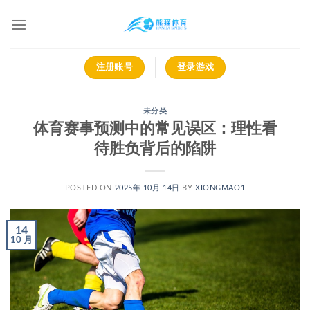
跳
到
内
容
注册账号
登录游戏
未分类
体育赛事预测中的常见误区：理性看
待胜负背后的陷阱
POSTED ON
2025年 10月 14日
BY
XIONGMAO1
14
10 月