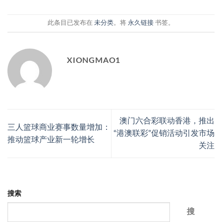
此条目已发布在
未分类
。将
永久链接
书签。
XIONGMAO1
澳门六合彩联动香港，推出
三人篮球商业赛事数量增加：
“港澳联彩”促销活动引发市场
推动篮球产业新一轮增长
关注
搜索
搜