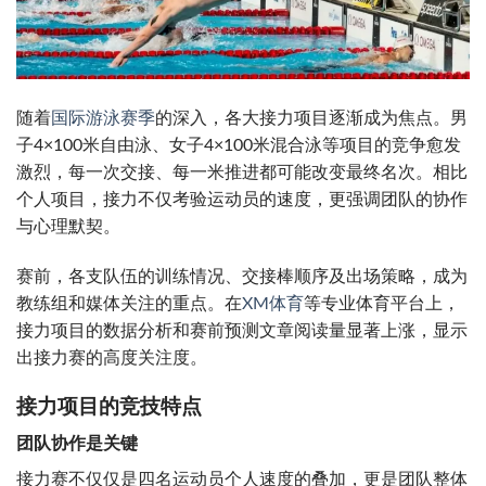
随着
国际游泳赛季
的深入，各大接力项目逐渐成为焦点。男
子4×100米自由泳、女子4×100米混合泳等项目的竞争愈发
激烈，每一次交接、每一米推进都可能改变最终名次。相比
个人项目，接力不仅考验运动员的速度，更强调团队的协作
与心理默契。
赛前，各支队伍的训练情况、交接棒顺序及出场策略，成为
教练组和媒体关注的重点。在
XM体育
等专业体育平台上，
接力项目的数据分析和赛前预测文章阅读量显著上涨，显示
出接力赛的高度关注度。
接力项目的竞技特点
团队协作是关键
接力赛不仅仅是四名运动员个人速度的叠加，更是团队整体