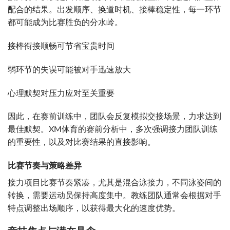
配合的结果。出发顺序、换道时机、接棒稳定性，每一环节
都可能成为比赛胜负的分水岭。
接棒衔接顺畅可节省宝贵时间
弱环节的失误可能被对手迅速放大
心理默契对压力应对至关重要
因此，在赛前训练中，团队会反复模拟交接场景，力求达到
最佳默契。XM体育的赛前分析中，多次强调接力团队训练
的重要性，以及对比赛结果的直接影响。
比赛节奏与策略差异
接力项目比赛节奏紧凑，尤其是混合泳接力，不同泳姿间的
转换，需要运动员保持高度集中。教练团队通常会根据对手
特点调整出场顺序，以获得最大化的速度优势。