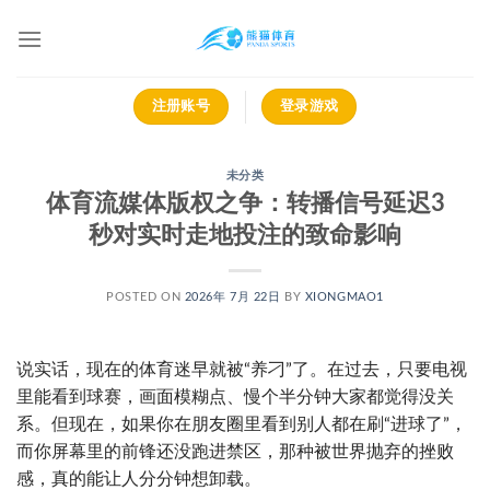
跳
到
内
容
注册账号
登录游戏
未分类
体育流媒体版权之争：转播信号延迟3
秒对实时走地投注的致命影响
POSTED ON
2026年 7月 22日
BY
XIONGMAO1
说实话，现在的体育迷早就被“养刁”了。在过去，只要电视
里能看到球赛，画面模糊点、慢个半分钟大家都觉得没关
系。但现在，如果你在朋友圈里看到别人都在刷“进球了”，
而你屏幕里的前锋还没跑进禁区，那种被世界抛弃的挫败
感，真的能让人分分钟想卸载。