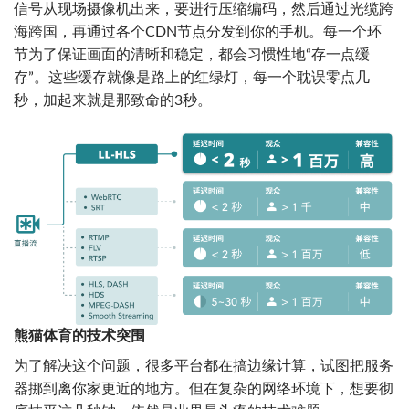
信号从现场摄像机出来，要进行压缩编码，然后通过光缆跨
海跨国，再通过各个CDN节点分发到你的手机。每一个环
节为了保证画面的清晰和稳定，都会习惯性地“存一点缓
存”。这些缓存就像是路上的红绿灯，每一个耽误零点几
秒，加起来就是那致命的3秒。
熊猫体育的技术突围
为了解决这个问题，很多平台都在搞边缘计算，试图把服务
器挪到离你家更近的地方。但在复杂的网络环境下，想要彻