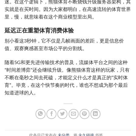
迷。在这个逻辑下，熊猫体育不断烧钱升级服务器架构，其
实就是在买时间。因为大家都明白，在高速流转的体育世界
里，慢，就意味着在这个商业模型里出局。
延迟正在重塑体育消费体验
别小看这3秒钟，它不仅是几帧画面的差距，更是信息价
值、观赛爽感甚至市场公平的分割线。
随着5G和更先进传输技术的普及，流媒体平台之间的这种
“时间差博弈”还会继续升级。像熊猫体育这样的玩家，只有
不断在毫秒之间去死磕，才能定义什么才是真正的“实时体
育”。毕竟，在这个快节奏的时代，谁也不想成为那个最后
知道进球的人。
此条目已发布在
未分类
。将
永久链接
书签。