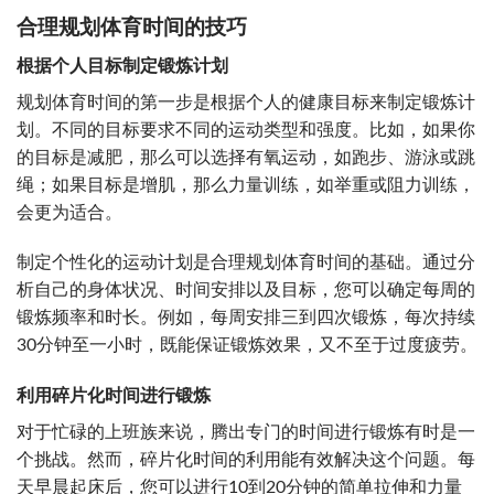
合理规划体育时间的技巧
根据个人目标制定锻炼计划
规划体育时间的第一步是根据个人的健康目标来制定锻炼计
划。不同的目标要求不同的运动类型和强度。比如，如果你
的目标是减肥，那么可以选择有氧运动，如跑步、游泳或跳
绳；如果目标是增肌，那么力量训练，如举重或阻力训练，
会更为适合。
制定个性化的运动计划是合理规划体育时间的基础。通过分
析自己的身体状况、时间安排以及目标，您可以确定每周的
锻炼频率和时长。例如，每周安排三到四次锻炼，每次持续
30分钟至一小时，既能保证锻炼效果，又不至于过度疲劳。
利用碎片化时间进行锻炼
对于忙碌的上班族来说，腾出专门的时间进行锻炼有时是一
个挑战。然而，碎片化时间的利用能有效解决这个问题。每
天早晨起床后，您可以进行10到20分钟的简单拉伸和力量