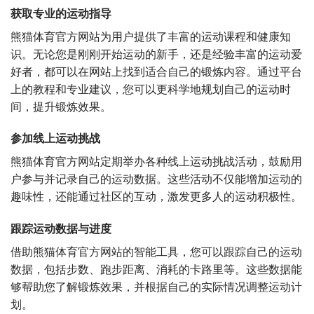
获取专业的运动指导
熊猫体育官方网站为用户提供了丰富的运动课程和健康知
识。无论您是刚刚开始运动的新手，还是经验丰富的运动爱
好者，都可以在网站上找到适合自己的锻炼内容。通过平台
上的教程和专业建议，您可以更科学地规划自己的运动时
间，提升锻炼效果。
参加线上运动挑战
熊猫体育官方网站定期举办各种线上运动挑战活动，鼓励用
户参与并记录自己的运动数据。这些活动不仅能增加运动的
趣味性，还能通过社区的互动，激发更多人的运动积极性。
跟踪运动数据与进度
借助熊猫体育官方网站的智能工具，您可以跟踪自己的运动
数据，包括步数、跑步距离、消耗的卡路里等。这些数据能
够帮助您了解锻炼效果，并根据自己的实际情况调整运动计
划。