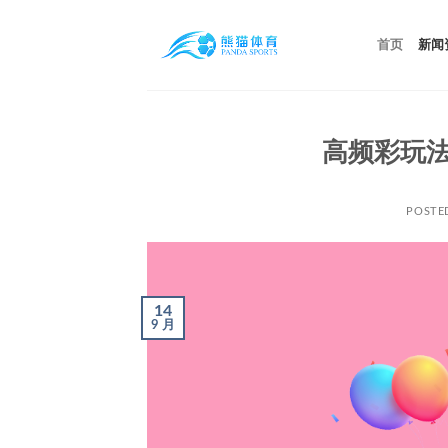
跳
到
首页
新闻
内
容
高频彩玩法
POSTE
14
9 月