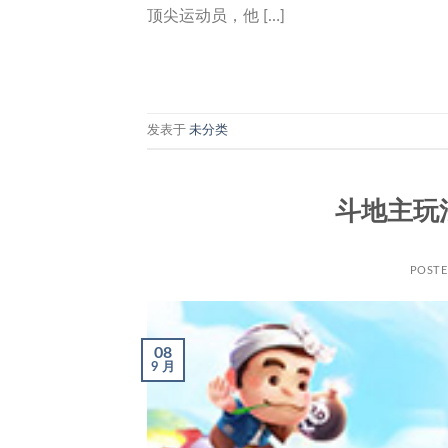
顶尖运动员，他 […]
发表于
未分类
斗地主玩
POST
08
9 月